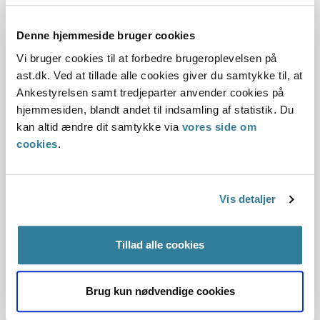
Workshops, der vil sætte fokus på både den socialfaglige og
juridiske del af sagsbehandlingen, samt workshops der
Denne hjemmeside bruger cookies
mere specifikt handler om, hvordan kommunale
Vi bruger cookies til at forbedre brugeroplevelsen på
fagkonsulenter og chefer kan udøve målrettet
ast.dk. Ved at tillade alle cookies giver du samtykke til, at
ledelsestilsyn.
Ankestyrelsen samt tredjeparter anvender cookies på
Ankestyrelsen er også en del af arbejdet om den juridiske
hjemmesiden, blandt andet til indsamling af statistik. Du
kvalificering af håndbogen om barnets lov, som er et
kan altid ændre dit samtykke via
vores side om
socialfagligt arbejdsredskab for sagsbehandlerne i
cookies
.
kommunerne. Formålet med håndbogen om barnets lov er
at guide sagsbehandlerne i, hvad de nye bestemmelser
indebærer, hvad der er nyt, hvad de skal være særligt
Vis detaljer
opmærksomme på, og hvad lovens bestemmelser betyder
for sagsbehandlingen og samarbejdet med børn og
familier. Sideløbende med dette kvalificerer Ankestyrelsen
Tillad alle cookies
også ICS-håndbogen og ICS-skabelonerne.
Brug kun nødvendige cookies
Der er ingen tvivl om, at målsætningerne i Barnets lov
stiller store krav til os alle for at komme i mål. Et mål, der