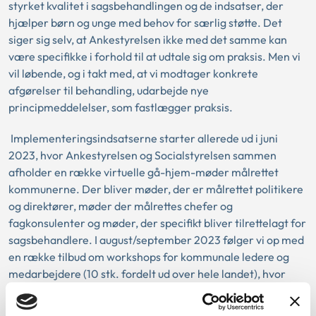
styrket kvalitet i sagsbehandlingen og de indsatser, der
hjælper børn og unge med behov for særlig støtte. Det
siger sig selv, at Ankestyrelsen ikke med det samme kan
være specifikke i forhold til at udtale sig om praksis. Men vi
vil løbende, og i takt med, at vi modtager konkrete
afgørelser til behandling, udarbejde nye
principmeddelelser, som fastlægger praksis.
Implementeringsindsatserne starter allerede ud i juni
2023, hvor Ankestyrelsen og Socialstyrelsen sammen
afholder en række virtuelle gå-hjem-møder målrettet
kommunerne. Der bliver møder, der er målrettet politikere
og direktører, møder der målrettes chefer og
fagkonsulenter og møder, der specifikt bliver tilrettelagt for
sagsbehandlere. I august/september 2023 følger vi op med
en række tilbud om workshops for kommunale ledere og
medarbejdere (10 stk. fordelt ud over hele landet), hvor
Ankestyrelsen og Socialstyrelsen vil gå endnu tættere på,
hvad den nye lovgivning betyder for kommunerne.