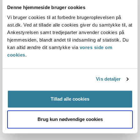
merudgifter ved den daglige livsførelse.
Denne hjemmeside bruger cookies
Vi bruger cookies til at forbedre brugeroplevelsen på
Læs praksisnotatet
ast.dk. Ved at tillade alle cookies giver du samtykke til, at
Ankestyrelsen samt tredjeparter anvender cookies på
hjemmesiden, blandt andet til indsamling af statistik. Du
Praksisnotat om hjælp til
kan altid ændre dit samtykke via
vores side om
sygebehandling og tandpleje efter
cookies
.
aktivloven
Praksisnotatet omhandler hjælp til sygebehandling og
Vis detaljer
tandpleje efter lov om aktiv socialpolitik § 82 og § 82 a.
Tillad alle cookies
Læs praksisnotatet
Brug kun nødvendige cookies
Kurser og læring