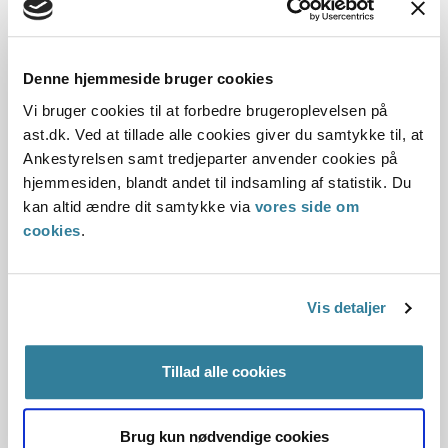
kombination af traditionel undervisning og e-læring – også
kendt som ”blended learning”.
Denne hjemmeside bruger cookies
Læs artiklen
Vi bruger cookies til at forbedre brugeroplevelsen på
ast.dk. Ved at tillade alle cookies giver du samtykke til, at
Ankestyrelsen samt tredjeparter anvender cookies på
Kom med til Ankestyrelsens webinar
hjemmesiden, blandt andet til indsamling af statistik. Du
om dokumentation 19. juni 2025
kan altid ændre dit samtykke via
vores side om
cookies
.
Er du kommunal sagsbehandler, så sæt kryds i kalenderen
den 19. juni 2025. Her afholder vi nemlig webinar om
dokumentation - med eksempler fra sager om
Vis detaljer
boligindretning. Det er gratis at deltage.
Tillad alle cookies
Læs mere om kurset og tilmeld dig
Brug kun nødvendige cookies