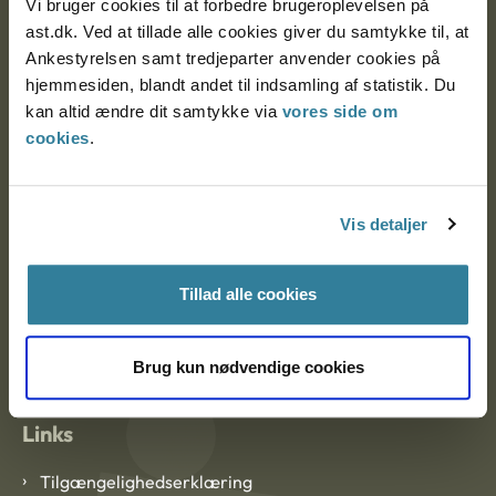
Vi bruger cookies til at forbedre brugeroplevelsen på
Ankestyrelsen Aalborg
ast.dk. Ved at tillade alle cookies giver du samtykke til, at
Ankestyrelsen samt tredjeparter anvender cookies på
Ankestyrelsen København
hjemmesiden, blandt andet til indsamling af statistik. Du
kan altid ændre dit samtykke via
vores side om
cookies
.
EAN: 57 98 000 35 48 21
CVR: 1007 4002
Vis detaljer
Om Ankestyrelsen
Tillad alle cookies
Om Ankestyrelsen
Blanketter og kontaktformularer
Brug kun nødvendige cookies
Links
Tilgængelighedserklæring