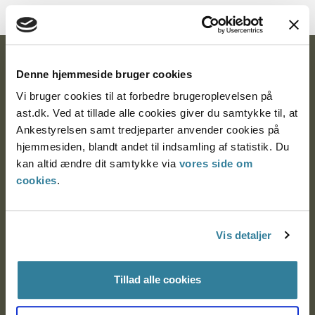
Ankestyrelsen
Denne hjemmeside bruger cookies
Postadresse:
Vi bruger cookies til at forbedre brugeroplevelsen på
ast.dk. Ved at tillade alle cookies giver du samtykke til, at
Nytorv 7, 2. sal
Ankestyrelsen samt tredjeparter anvender cookies på
9000 Aalborg
hjemmesiden, blandt andet til indsamling af statistik. Du
kan altid ændre dit samtykke via
vores side om
cookies
.
Ankestyrelsen Aalborg
Vis detaljer
Ankestyrelsen København
Tillad alle cookies
EAN: 57 98 000 35 48 21
CVR: 1007 4002