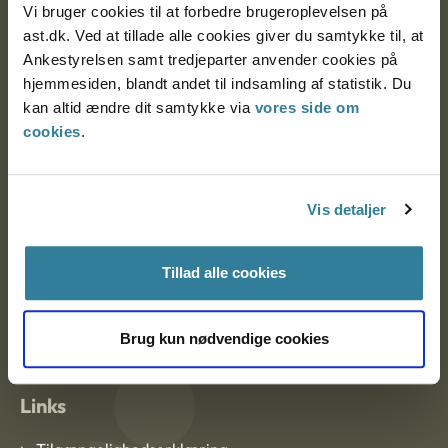
Vi bruger cookies til at forbedre brugeroplevelsen på
Ankestyrelsen Aalborg
ast.dk. Ved at tillade alle cookies giver du samtykke til, at
Ankestyrelsen samt tredjeparter anvender cookies på
hjemmesiden, blandt andet til indsamling af statistik. Du
Ankestyrelsen København
kan altid ændre dit samtykke via
vores side om
cookies
.
EAN: 57 98 000 35 48 21
CVR: 1007 4002
Vis detaljer
Om Ankestyrelsen
Tillad alle cookies
Om Ankestyrelsen
Brug kun nødvendige cookies
Blanketter og kontaktformularer
Links