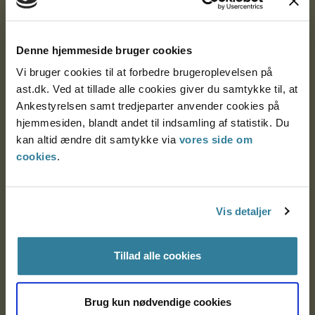
Ankestyrelsen
Postadresse:
Denne hjemmeside bruger cookies
Vi bruger cookies til at forbedre brugeroplevelsen på
Nytorv 7, 2. sal
ast.dk. Ved at tillade alle cookies giver du samtykke til, at
9000 Aalborg
Ankestyrelsen samt tredjeparter anvender cookies på
hjemmesiden, blandt andet til indsamling af statistik. Du
kan altid ændre dit samtykke via
vores side om
Ankestyrelsen Aalborg
cookies
.
Ankestyrelsen København
Vis detaljer
EAN: 57 98 000 35 48 21
Tillad alle cookies
CVR: 1007 4002
Brug kun nødvendige cookies