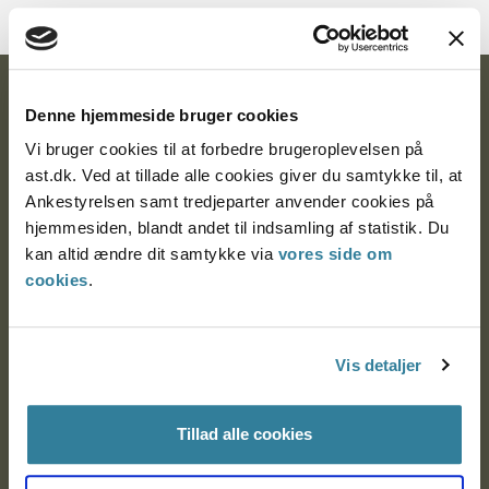
Ankestyrelsen
Denne hjemmeside bruger cookies
Postadresse:
Vi bruger cookies til at forbedre brugeroplevelsen på
ast.dk. Ved at tillade alle cookies giver du samtykke til, at
Nytorv 7, 2. sal
Ankestyrelsen samt tredjeparter anvender cookies på
9000 Aalborg
hjemmesiden, blandt andet til indsamling af statistik. Du
kan altid ændre dit samtykke via
vores side om
cookies
.
Ankestyrelsen Aalborg
Vis detaljer
Ankestyrelsen København
Tillad alle cookies
EAN: 57 98 000 35 48 21
CVR: 1007 4002