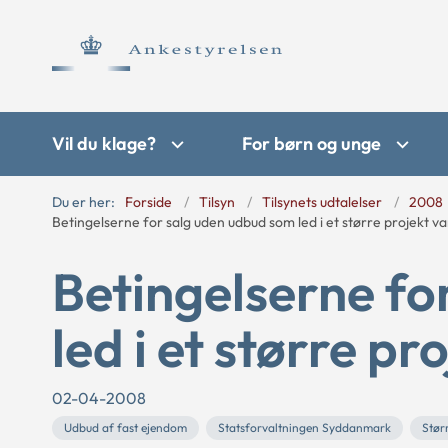
Vil du klage?
For børn og unge
Du er her:
Forside
Tilsyn
Tilsynets udtalelser
2008
Betingelserne for salg uden udbud som led i et større projekt va
Betingelserne fo
led i et større pr
02-04-2008
Udbud af fast ejendom
Statsforvaltningen Syddanmark
Stør