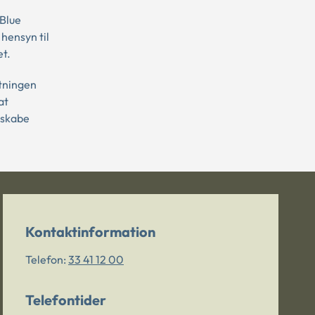
Blue
hensyn til
et.
ltningen
at
 skabe
Kontaktinformation
Telefon:
33 41 12 00
Telefontider