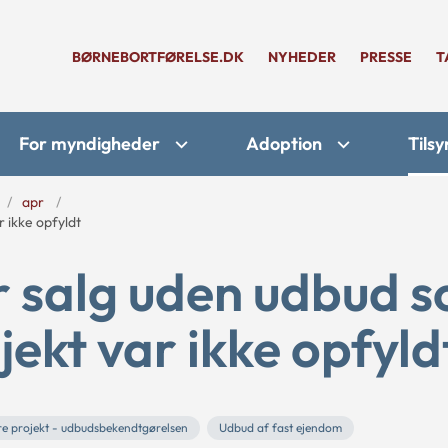
BØRNEBORTFØRELSE.DK
NYHEDER
PRESSE
T
For myndigheder
Adoption
Tilsy
apr
r ikke opfyldt
r salg uden udbud 
ojekt var ikke opfyld
re projekt - udbudsbekendtgørelsen
Udbud af fast ejendom