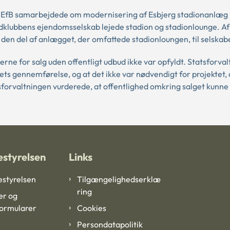
 EfB samarbejdede om modernisering af Esbjerg stadionanlæg 
ubbens ejendomsselskab lejede stadion og stadionlounge. Af 
n del af anlægget, der omfattede stadionloungen, til selskab
ne for salg uden offentligt udbud ikke var opfyldt. Statsforva
ktets gennemførelse, og at det ikke var nødvendigt for projektet, 
sforvaltningen vurderede, at offentlighed omkring salget kunne
styrelsen
Links
styrelsen
Tilgængelighedserklæ
ring
er og
formularer
Cookies
Persondatapolitik