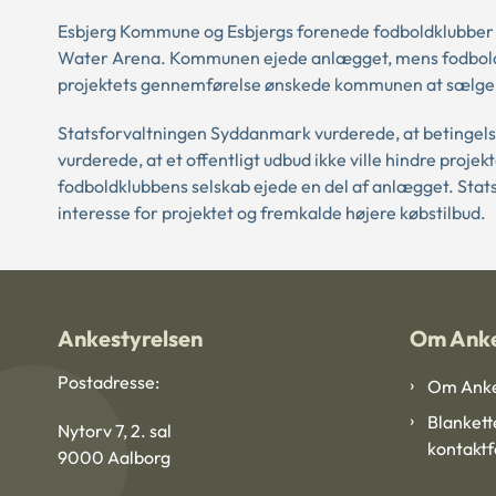
Esbjerg Kommune og Esbjergs forenede fodboldklubber
Water Arena. Kommunen ejede anlægget, mens fodboldkl
projektets gennemførelse ønskede kommunen at sælge de
Statsforvaltningen Syddanmark vurderede, at betingelser
vurderede, at et offentligt udbud ikke ville hindre proje
fodboldklubbens selskab ejede en del af anlægget. Stat
interesse for projektet og fremkalde højere købstilbud.
Ankestyrelsen
Om Anke
Postadresse:
Om Anke
Blankett
Nytorv 7, 2. sal
kontakt
9000 Aalborg