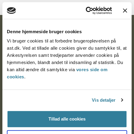
Ankestyrelsen
Denne hjemmeside bruger cookies
Postadresse:
Vi bruger cookies til at forbedre brugeroplevelsen på
ast.dk. Ved at tillade alle cookies giver du samtykke til, at
Nytorv 7, 2. sal
Ankestyrelsen samt tredjeparter anvender cookies på
9000 Aalborg
hjemmesiden, blandt andet til indsamling af statistik. Du
kan altid ændre dit samtykke via
vores side om
cookies
.
Ankestyrelsen Aalborg
Vis detaljer
Ankestyrelsen København
Tillad alle cookies
EAN: 57 98 000 35 48 21
CVR: 1007 4002