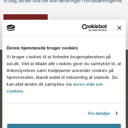
til salg, da der ikke var sket ændringer i forudsætningerne.
Download PDF
Denne hjemmeside bruger cookies
Vi bruger cookies til at forbedre brugeroplevelsen på
Ankestyrelsen
ast.dk. Ved at tillade alle cookies giver du samtykke til, at
Ankestyrelsen samt tredjeparter anvender cookies på
Postadresse:
hjemmesiden, blandt andet til indsamling af statistik. Du
kan altid ændre dit samtykke via
vores side om
Nytorv 7, 2. sal
cookies
.
9000 Aalborg
Vis detaljer
Ankestyrelsen Aalborg