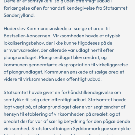
Dette er et samtykke til salg uden offentligt udbud i
forlængelse af en forhåndstilkendegivelse fra Statsamtet
Sønderjylland.
Haderslev Kommune ønskede at sælge et areal til
Bestseller-koncernen. Virksomheden havde et atypisk
lokaliseringsbehov, der ikke kunne tilgodeses på de
erhvervsarealer, der allerede var udlagt hertil efter
plangrundlaget. Plangrundlaget blev ændret, og
kommunen gennemførte ekspropriation til virkeliggørelse
af plangrundlaget. Kommunen ønskede at sælge arealet
videre til virksomheden uden offentligt udbud.
Statsamtet havde givet en forhåndstilkendegivelse om
samtykke til salg uden offentligt udbud. Statsamtet havde
lagt vægt på, at plangrundlaget alene var søgt ændret af
hensyn til etablering af virksomheden på arealet, og at
arealet derfor var af særlig betydning for den pågældende
virksomhed. Statsforvaltningen Syddanmark gav samtykke