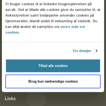
Vi bruger cookies til at forbedre brugeroplevelsen på
Ankestyrelsen Aalborg
ast.dk. Ved at tillade alle cookies giver du samtykke til, at
Ankestyrelsen samt tredjeparter anvender cookies på
hjemmesiden, blandt andet til indsamling af statistik. Du
Ankestyrelsen København
kan altid ændre dit samtykke via
vores side om
cookies
.
EAN: 57 98 000 35 48 21
CVR: 1007 4002
Vis detaljer
Om Ankestyrelsen
Tillad alle cookies
Om Ankestyrelsen
Brug kun nødvendige cookies
Blanketter og kontaktformularer
Links