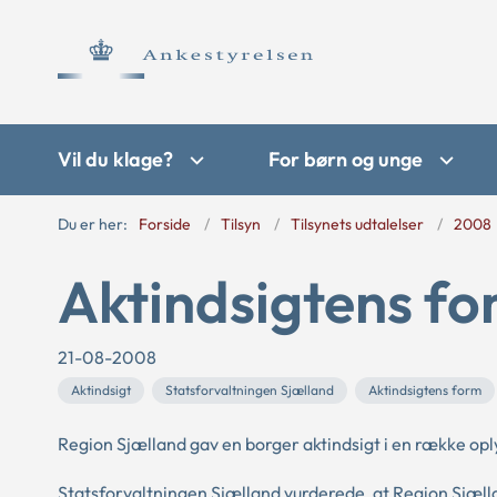
Vil du klage?
For børn og unge
Du er her:
Forside
Tilsyn
Tilsynets udtalelser
2008
Aktindsigtens f
21-08-2008
Aktindsigt
Statsforvaltningen Sjælland
Aktindsigtens form
Region Sjælland gav en borger aktindsigt i en række o
Statsforvaltningen Sjælland vurderede, at Region Sjælla