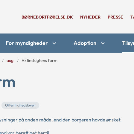
BØRNEBORTFØRELSE.DK
NYHEDER
PRESSE
T
For myndigheder
Adoption
Tilsy
aug
Aktindsigtens form
orm
Offentlighedsloven
plysninger på anden måde, end den borgeren havde ønsket.
nd var berettiget hertil.