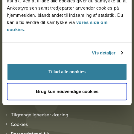
ast.dk. Ved at tillade alle cookies giver du samtykke til, at
Ankestyrelsen København
Ankestyrelsen samt tredjeparter anvender cookies på
hjemmesiden, blandt andet til indsamling af statistik. Du
kan altid ændre dit samtykke via
vores side om
cookies
.
EAN: 57 98 000 35 48 21
CVR: 1007 4002
Vis detaljer
Om Ankestyrelsen
Tillad alle cookies
Om Ankestyrelsen
Blanketter og kontaktformularer
Brug kun nødvendige cookies
Links
Tilgængelighedserklæring
Cookies
Persondatapolitik