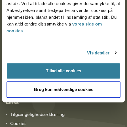
ast.dk. Ved at tillade alle cookies giver du samtykke til, at
Ankestyrelsen samt tredjeparter anvender cookies på
Ankestyrelsen København
hjemmesiden, blandt andet til indsamling af statistik. Du
kan altid ændre dit samtykke via
vores side om
cookies
.
EAN: 57 98 000 35 48 21
CVR: 1007 4002
Vis detaljer
Om Ankestyrelsen
Tillad alle cookies
Om Ankestyrelsen
Blanketter og kontaktformularer
Brug kun nødvendige cookies
Links
Tilgængelighedserklæring
Cookies