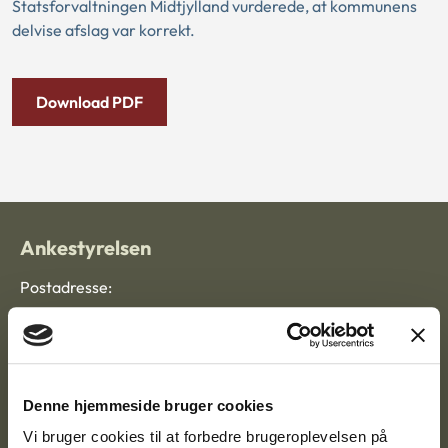
Statsforvaltningen Midtjylland vurderede, at kommunens
delvise afslag var korrekt.
Download PDF
Ankestyrelsen
Postadresse:
Nytorv 7, 2. sal
9000 Aalborg
Denne hjemmeside bruger cookies
Ankestyrelsen Aalborg
Vi bruger cookies til at forbedre brugeroplevelsen på