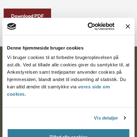
Download PDF
Denne hjemmeside bruger cookies
Vi bruger cookies til at forbedre brugeroplevelsen på
Ankestyrelsen
ast.dk. Ved at tillade alle cookies giver du samtykke til, at
Ankestyrelsen samt tredjeparter anvender cookies på
Postadresse:
hjemmesiden, blandt andet til indsamling af statistik. Du
Nytorv 7, 2. sal
kan altid ændre dit samtykke via
vores side om
9000 Aalborg
cookies
.
Ankestyrelsen Aalborg
Vis detaljer
Ankestyrelsen København