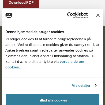
Download PDF
Denne hjemmeside bruger cookies
Ankestyrelsen
Vi bruger cookies til at forbedre brugeroplevelsen på
ast.dk. Ved at tillade alle cookies giver du samtykke til, at
Postadresse:
Ankestyrelsen samt tredjeparter anvender cookies på
Nytorv 7, 2. sal
hjemmesiden, blandt andet til indsamling af statistik. Du
9000 Aalborg
kan altid ændre dit samtykke via
vores side om
cookies
.
Ankestyrelsen Aalborg
Vis detaljer
Ankestyrelsen København
Tillad alle cookies