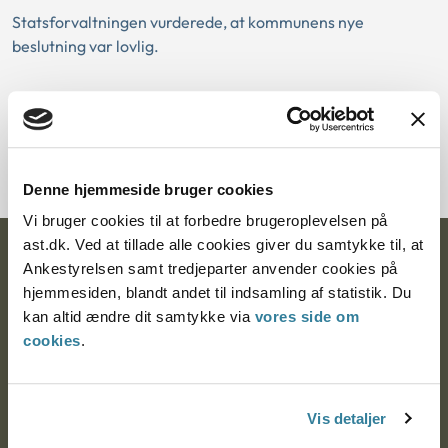
Statsforvaltningen vurderede, at kommunens nye
beslutning var lovlig.
Download PDF
Denne hjemmeside bruger cookies
Vi bruger cookies til at forbedre brugeroplevelsen på
ast.dk. Ved at tillade alle cookies giver du samtykke til, at
Ankestyrelsen
Ankestyrelsen samt tredjeparter anvender cookies på
hjemmesiden, blandt andet til indsamling af statistik. Du
Postadresse:
kan altid ændre dit samtykke via
vores side om
cookies
.
Nytorv 7, 2. sal
9000 Aalborg
Vis detaljer