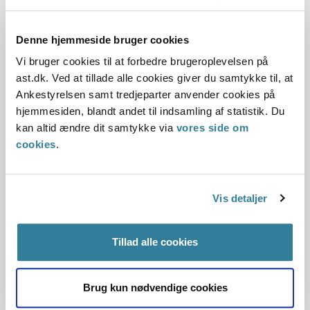
indgået med ESS, var ulovlig.
Kommunen oplyste, at den ville ophæve aftalen.
Kommunen oplyste også, at en tilsvarende aftale, som den
Denne hjemmeside bruger cookies
daværende Rødekro Kommune havde indgået, også ville
Vi bruger cookies til at forbedre brugeroplevelsen på
blive ophævet. På den baggrund gjorde statsforvaltningen
ast.dk. Ved at tillade alle cookies giver du samtykke til, at
ikke yde...
Ankestyrelsen samt tredjeparter anvender cookies på
hjemmesiden, blandt andet til indsamling af statistik. Du
Godkendelse af driftsstøtte
kan altid ændre dit samtykke via
vores side om
cookies
.
18-12-2008
Lånebekendtgørelsen
Idræt
Kommunal interesse
Vis detaljer
Kommunal støtte til erhvervsvirksomhed
Kultur
Statsforvaltningen Midtjylland
Tillad alle cookies
Ringkøbing-Skjern Kommunen havde givet tilsagn om et
årligt driftstilskud på 500.000 kr. til Videbæk Idræts- og
Fritidscenter. Kommunen bad tilsynsmyndigheden om at
Brug kun nødvendige cookies
godkende støtten i henhold til lånebekendtgørelsen.