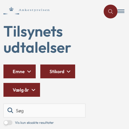
Tilsynets
udtalelser
Emne
Stikord
Vælg år
Søg
Vis kun eksakte resultater