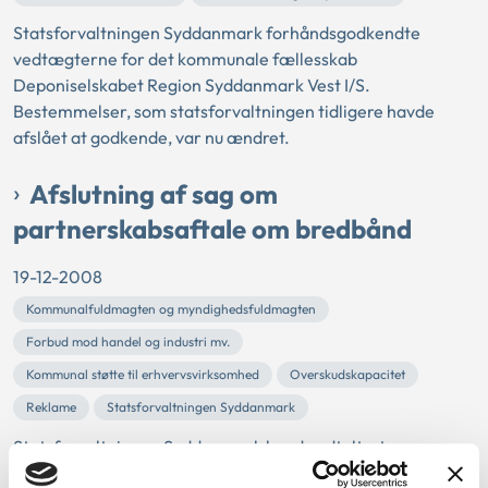
Statsforvaltningen Syddanmark forhåndsgodkendte
vedtægterne for det kommunale fællesskab
Deponiselskabet Region Syddanmark Vest I/S.
Bestemmelser, som statsforvaltningen tidligere havde
afslået at godkende, var nu ændret.
Afslutning af sag om
partnerskabsaftale om bredbånd
19-12-2008
Kommunalfuldmagten og myndighedsfuldmagten
Forbud mod handel og industri mv.
Kommunal støtte til erhvervsvirksomhed
Overskudskapacitet
Reklame
Statsforvaltningen Syddanmark
Statsforvaltningen Syddanmark havde udtalt, at en
partnerskabsaftale, som Aabenraa Kommune havde