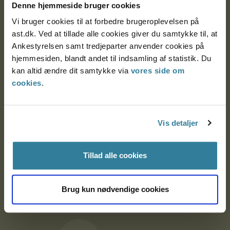
Denne hjemmeside bruger cookies
9000 Aalborg
Vi bruger cookies til at forbedre brugeroplevelsen på
ast.dk. Ved at tillade alle cookies giver du samtykke til, at
Ankestyrelsen Aalborg
Ankestyrelsen samt tredjeparter anvender cookies på
hjemmesiden, blandt andet til indsamling af statistik. Du
kan altid ændre dit samtykke via
vores side om
Ankestyrelsen København
cookies
.
EAN: 57 98 000 35 48 21
Vis detaljer
CVR: 1007 4002
Tillad alle cookies
Om Ankestyrelsen
Brug kun nødvendige cookies
Om Ankestyrelsen
Blanketter og kontaktformularer