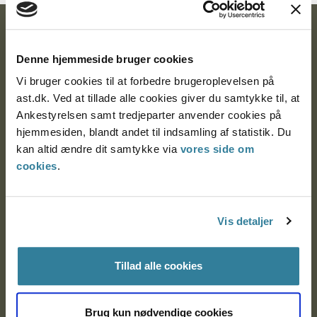
Ankestyrelsen
Denne hjemmeside bruger cookies
Postadresse:
Vi bruger cookies til at forbedre brugeroplevelsen på
Nytorv 7, 2. sal
ast.dk. Ved at tillade alle cookies giver du samtykke til, at
9000 Aalborg
Ankestyrelsen samt tredjeparter anvender cookies på
hjemmesiden, blandt andet til indsamling af statistik. Du
kan altid ændre dit samtykke via
vores side om
cookies
.
Ankestyrelsen Aalborg
Ankestyrelsen København
Vis detaljer
EAN: 57 98 000 35 48 21
Tillad alle cookies
CVR: 1007 4002
Brug kun nødvendige cookies