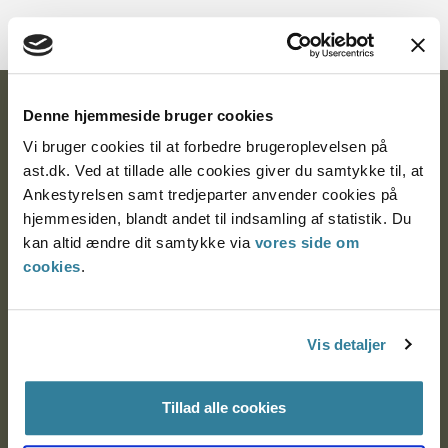
Ankestyrelsen
Denne hjemmeside bruger cookies
Vi bruger cookies til at forbedre brugeroplevelsen på
Postadresse:
ast.dk. Ved at tillade alle cookies giver du samtykke til, at
Ankestyrelsen samt tredjeparter anvender cookies på
Nytorv 7, 2. sal
hjemmesiden, blandt andet til indsamling af statistik. Du
9000 Aalborg
kan altid ændre dit samtykke via
vores side om
cookies
.
Ankestyrelsen Aalborg
Vis detaljer
Ankestyrelsen København
Tillad alle cookies
EAN: 57 98 000 35 48 21