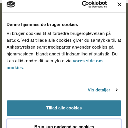
Ankestyrelsen
Denne hjemmeside bruger cookies
Postadresse:
Vi bruger cookies til at forbedre brugeroplevelsen på
Nytorv 7, 2. sal
ast.dk. Ved at tillade alle cookies giver du samtykke til, at
9000 Aalborg
Ankestyrelsen samt tredjeparter anvender cookies på
hjemmesiden, blandt andet til indsamling af statistik. Du
kan altid ændre dit samtykke via
vores side om
cookies
.
Ankestyrelsen Aalborg
Ankestyrelsen København
Vis detaljer
EAN: 57 98 000 35 48 21
Tillad alle cookies
CVR: 1007 4002
Brug kun nødvendige cookies