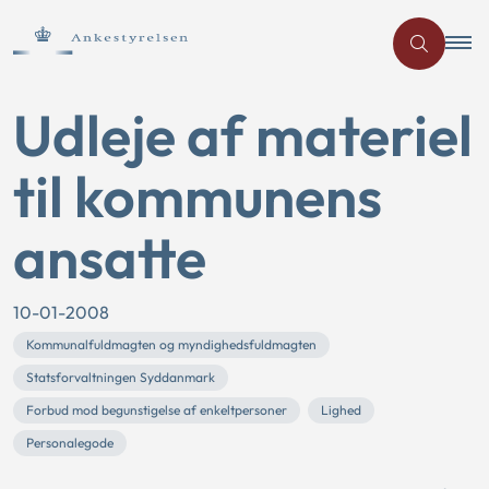
Udleje af materiel
til kommunens
ansatte
10-01-2008
Kommunalfuldmagten og myndighedsfuldmagten
Statsforvaltningen Syddanmark
Forbud mod begunstigelse af enkeltpersoner
Lighed
Personalegode