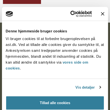
Denne hjemmeside bruger cookies
Ankestyrelsen
Vi bruger cookies til at forbedre brugeroplevelsen på
Postadresse:
ast.dk. Ved at tillade alle cookies giver du samtykke til, at
Ankestyrelsen samt tredjeparter anvender cookies på
Nytorv 7, 2. sal
hjemmesiden, blandt andet til indsamling af statistik. Du
9000 Aalborg
kan altid ændre dit samtykke via
vores side om
cookies
.
Ankestyrelsen Aalborg
Vis detaljer
Ankestyrelsen København
Tillad alle cookies