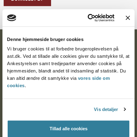
Denne hjemmeside bruger cookies
Ankestyrelsen
Vi bruger cookies til at forbedre brugeroplevelsen på
Postadresse:
ast.dk. Ved at tillade alle cookies giver du samtykke til, at
Ankestyrelsen samt tredjeparter anvender cookies på
Nytorv 7, 2. sal
hjemmesiden, blandt andet til indsamling af statistik. Du
9000 Aalborg
kan altid ændre dit samtykke via
vores side om
cookies
.
Ankestyrelsen Aalborg
Vis detaljer
Ankestyrelsen København
Tillad alle cookies