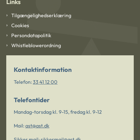
Links
Tilgængelighedserklæring
Cookies
Persondatapolitik
Whistleblowerordning
Kontaktinformation
Telefon:
33 41 12 00
Telefontider
Mandag-torsdag kl. 9-15, fredag kl. 9-12
Mail:
ast@ast.dk
Sikker mail:
sikkermail@ast.dk