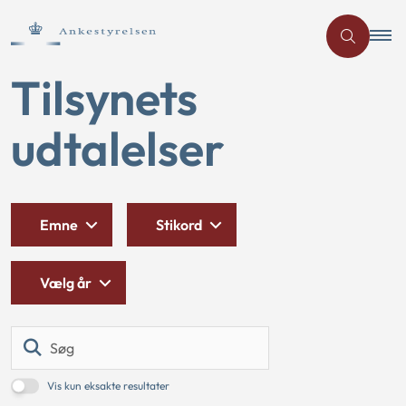
Tilsynets
udtalelser
Emne
Stikord
Vælg år
Søg
Vis kun eksakte resultater