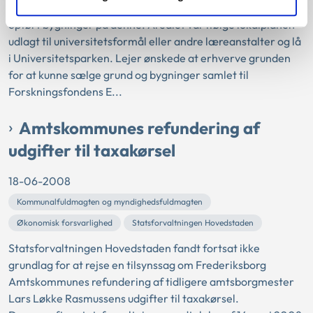
Pressens Uddannelsescenter, der lejede grunden og havde
opført bygninger på denne. Arealet var ifølge lokalplanen
udlagt til universitetsformål eller andre læreanstalter og lå
i Universitetsparken. Lejer ønskede at erhverve grunden
for at kunne sælge grund og bygninger samlet til
Forskningsfondens E...
Amtskommunes refundering af
udgifter til taxakørsel
18-06-2008
Kommunalfuldmagten og myndighedsfuldmagten
Økonomisk forsvarlighed
Statsforvaltningen Hovedstaden
Statsforvaltningen Hovedstaden fandt fortsat ikke
grundlag for at rejse en tilsynssag om Frederiksborg
Amtskommunes refundering af tidligere amtsborgmester
Lars Løkke Rasmussens udgifter til taxakørsel.