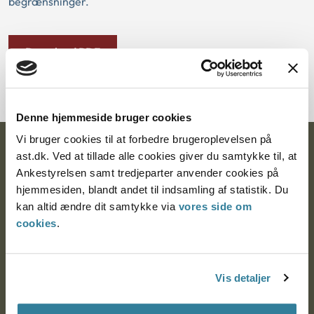
begrænsninger.
Download PDF
Denne hjemmeside bruger cookies
Vi bruger cookies til at forbedre brugeroplevelsen på
Ankestyrelsen
ast.dk. Ved at tillade alle cookies giver du samtykke til, at
Ankestyrelsen samt tredjeparter anvender cookies på
Postadresse:
hjemmesiden, blandt andet til indsamling af statistik. Du
kan altid ændre dit samtykke via
vores side om
Nytorv 7, 2. sal
cookies
.
9000 Aalborg
Vis detaljer
Ankestyrelsen Aalborg