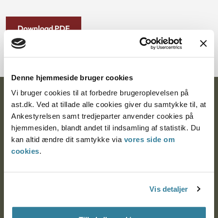
Download PDF
Denne hjemmeside bruger cookies
Vi bruger cookies til at forbedre brugeroplevelsen på
Ankestyrelsen
ast.dk. Ved at tillade alle cookies giver du samtykke til, at
Ankestyrelsen samt tredjeparter anvender cookies på
Postadresse:
hjemmesiden, blandt andet til indsamling af statistik. Du
Nytorv 7, 2. sal
kan altid ændre dit samtykke via
vores side om
9000 Aalborg
cookies
.
Ankestyrelsen Aalborg
Vis detaljer
Ankestyrelsen København