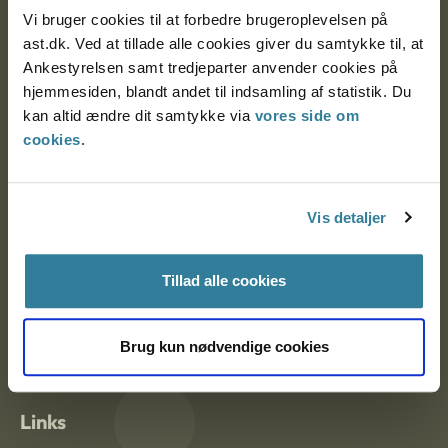
Vi bruger cookies til at forbedre brugeroplevelsen på
ast.dk. Ved at tillade alle cookies giver du samtykke til, at
Ankestyrelsen Aalborg
Ankestyrelsen samt tredjeparter anvender cookies på
hjemmesiden, blandt andet til indsamling af statistik. Du
Ankestyrelsen København
kan altid ændre dit samtykke via
vores side om
cookies
.
EAN: 57 98 000 35 48 21
CVR: 1007 4002
Vis detaljer
Om Ankestyrelsen
Tillad alle cookies
Om Ankestyrelsen
Brug kun nødvendige cookies
Blanketter og kontaktformularer
Links