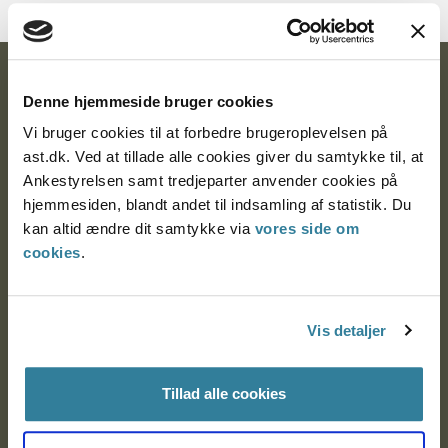
Ankestyrelsen
Denne hjemmeside bruger cookies
Postadresse:
Vi bruger cookies til at forbedre brugeroplevelsen på
ast.dk. Ved at tillade alle cookies giver du samtykke til, at
Nytorv 7, 2. sal
Ankestyrelsen samt tredjeparter anvender cookies på
9000 Aalborg
hjemmesiden, blandt andet til indsamling af statistik. Du
kan altid ændre dit samtykke via
vores side om
cookies
.
Ankestyrelsen Aalborg
Ankestyrelsen København
Vis detaljer
Tillad alle cookies
EAN: 57 98 000 35 48 21
CVR: 1007 4002