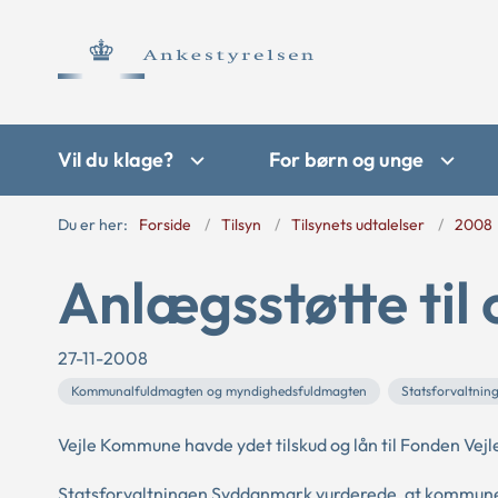
Vil du klage?
For børn og unge
Du er her:
Forside
Tilsyn
Tilsynets udtalelser
2008
Anlægsstøtte til 
27-11-2008
Kommunalfuldmagten og myndighedsfuldmagten
Statsforvaltni
Vejle Kommune havde ydet tilskud og lån til Fonden Vejle
Statsforvaltningen Syddanmark vurderede, at kommunens 