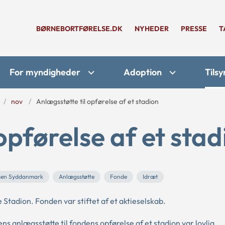
BØRNEBORTFØRELSE.DK
NYHEDER
PRESSE
T
For myndigheder
Adoption
Tilsy
nov
Anlægsstøtte til opførelse af et stadion
opførelse af et stad
ngen Syddanmark
Anlægsstøtte
Fonde
Idræt
 Stadion. Fonden var stiftet af et aktieselskab.
anlægsstøtte til fondens opførelse af et stadion var lovlig.