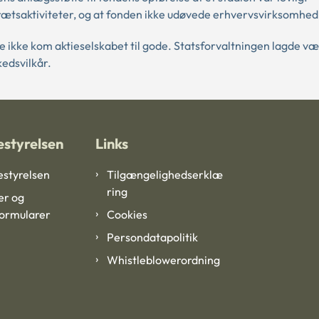
rætsaktiviteter, og at fonden ikke udøvede erhvervsvirksomhed
 ikke kom aktieselskabet til gode. Statsforvaltningen lagde væ
edsvilkår.
styrelsen
Links
styrelsen
Tilgængelighedserklæ
ring
er og
formularer
Cookies
Persondatapolitik
Whistleblowerordning