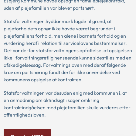
Esbjerg Kommune havde opsagt en familieplejekontrakt,
uden af plejefamilien var blevet partshørt.
Statsforvaltningen Syddanmark lagde til grund, at
plejeforholdets ophør ikke havde været begrundet i
plejefamiliens forhold, men alene i barnets forhold og en
vurdering heraf i relation til servicelovens bestemmelser.
Det var derfor statsforvaltningens opfattelse, at opsigelsen
ikke i forvaltningsretlig henseende kunne sidestilles med en
afskedigelsessag. Forvaltningsloven med deraf følgende
krav om partshøring fandt derfor ikke anvendelse ved
kommunens opsigelse af kontrakten.
Statsforvaltningen var desuden enig med kommunen i, at
en anmodning om aktindsigt i sager omkring
kontraktindgåelsen med plejefamilien skulle vurderes efter
offentlighedsloven.