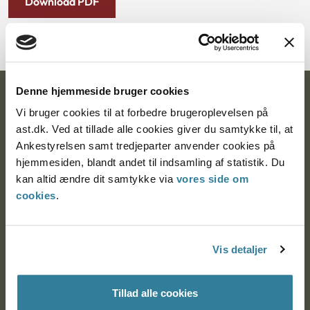
Download PDF
Denne hjemmeside bruger cookies
Ankestyrelsen
Vi bruger cookies til at forbedre brugeroplevelsen på
Postadresse:
ast.dk. Ved at tillade alle cookies giver du samtykke til, at
Ankestyrelsen samt tredjeparter anvender cookies på
Nytorv 7, 2. sal
hjemmesiden, blandt andet til indsamling af statistik. Du
9000 Aalborg
kan altid ændre dit samtykke via
vores side om
cookies
.
Ankestyrelsen Aalborg
Vis detaljer
Ankestyrelsen København
Tillad alle cookies