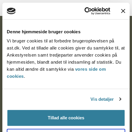
Ankestyrelsen
Denne hjemmeside bruger cookies
Postadresse:
Vi bruger cookies til at forbedre brugeroplevelsen på
ast.dk. Ved at tillade alle cookies giver du samtykke til, at
Nytorv 7, 2. sal
Ankestyrelsen samt tredjeparter anvender cookies på
9000 Aalborg
hjemmesiden, blandt andet til indsamling af statistik. Du
kan altid ændre dit samtykke via
vores side om
cookies
.
Ankestyrelsen Aalborg
Vis detaljer
Ankestyrelsen København
Tillad alle cookies
EAN: 57 98 000 35 48 21
CVR: 1007 4002