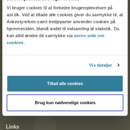
Vi bruger cookies til at forbedre brugeroplevelsen på
ast.dk. Ved at tillade alle cookies giver du samtykke til, at
Ankestyrelsen Aalborg
Ankestyrelsen samt tredjeparter anvender cookies på
hjemmesiden, blandt andet til indsamling af statistik. Du
Ankestyrelsen København
kan altid ændre dit samtykke via
vores side om
cookies
.
EAN: 57 98 000 35 48 21
CVR: 1007 4002
Vis detaljer
Tillad alle cookies
Om Ankestyrelsen
Om Ankestyrelsen
Brug kun nødvendige cookies
Blanketter og kontaktformularer
Links