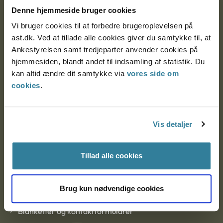
Nytorv 7, 2. sal
Denne hjemmeside bruger cookies
9000 Aalborg
Vi bruger cookies til at forbedre brugeroplevelsen på
ast.dk. Ved at tillade alle cookies giver du samtykke til, at
Ankestyrelsen samt tredjeparter anvender cookies på
Ankestyrelsen Aalborg
hjemmesiden, blandt andet til indsamling af statistik. Du
kan altid ændre dit samtykke via
vores side om
Ankestyrelsen København
cookies
.
EAN: 57 98 000 35 48 21
Vis detaljer
CVR: 1007 4002
Tillad alle cookies
Om Ankestyrelsen
Brug kun nødvendige cookies
Om Ankestyrelsen
Blanketter og kontaktformularer