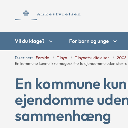
Vil du klage?
For børn og unge
Du er her:
Forside
Tilsyn
Tilsynets udtalelser
2008
En kommune kunne ikke mageskifte to ejendomme uden stør
En kommune kunn
ejendomme uden
sammenhæng