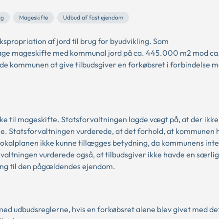
ag
Mageskifte
Udbud af fast ejendom
ropriation af jord til brug for byudvikling. Som
tage mageskifte med kommunal jord på ca. 445.000 m2 mod ca
ede kommunen at give tilbudsgiver en forkøbsret i forbindelse m
 til mageskifte. Statsforvaltningen lagde vægt på, at der ikke
 Statsforvaltningen vurderede, at det forhold, at kommunen 
lokalplanen ikke kunne tillægges betydning, da kommunens inte
valtningen vurderede også, at tilbudsgiver ikke havde en særlig 
ning til den pågældendes ejendom.
d med udbudsreglerne, hvis en forkøbsret alene blev givet med de