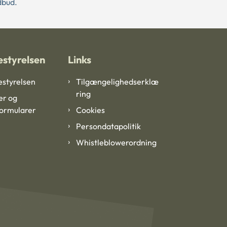
dbud.
styrelsen
Links
styrelsen
Tilgængelighedserklæ
ring
er og
formularer
Cookies
Persondatapolitik
Whistleblowerordning