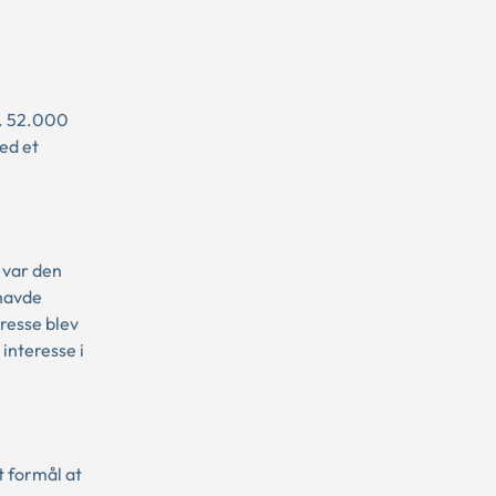
. 52.000
ed et
 var den
havde
resse blev
interesse i
t formål at