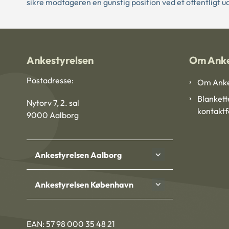
sikre modtageren en gunstig position ved et offentligt u
Ankestyrelsen
Om Anke
Postadresse:
Om Anke
Blankett
Nytorv 7, 2. sal
kontakt
9000 Aalborg
Ankestyrelsen Aalborg
Ankestyrelsen København
EAN: 57 98 000 35 48 21