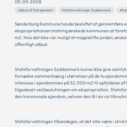
05-09-2008
Udbud af fast ejendom
Statsforvaltningen Syddanmark
Afsl
Sønderborg Kommune havde besluttet at gennemføre eksp
ekspropriationserstatning ønskede kommunen at fore
m2. Hvis det ikke var muligt at mageskifte jorden, ønsk
offentligt udbud.
Statsforvaltningen Syddanmark kunne ikke give samtykke
fornødne sammenhæng i størrelsen på de to ejendomme.
interesse i ejendommen på 52.000 m2 til opfyldelse af 
tilgodeset ved beslutningen om ekspropriation. Statsfor
den kommunale ejendom, selvom den lå i en vis tilknyt
Statsforvaltningen tilkendegav, at det ville være i stri