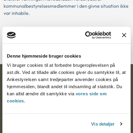
kommunalbestyrelsesmedlemmer i den givne situation ikke
var inhabile.
Download PDF
Denne hjemmeside bruger cookies
Vi bruger cookies til at forbedre brugeroplevelsen på
ast.dk. Ved at tillade alle cookies giver du samtykke til, at
Ankestyrelsen
Ankestyrelsen samt tredjeparter anvender cookies på
hjemmesiden, blandt andet til indsamling af statistik. Du
Postadresse:
kan altid ændre dit samtykke via
vores side om
cookies
.
Nytorv 7, 2. sal
9000 Aalborg
Vis detaljer
Ankestyrelsen Aalborg