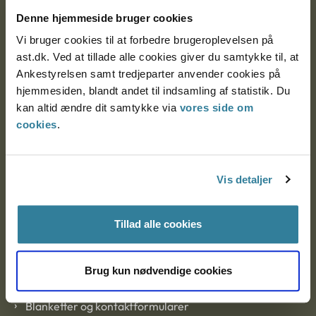
Nytorv 7, 2. sal
Denne hjemmeside bruger cookies
9000 Aalborg
Vi bruger cookies til at forbedre brugeroplevelsen på
ast.dk. Ved at tillade alle cookies giver du samtykke til, at
Ankestyrelsen samt tredjeparter anvender cookies på
Ankestyrelsen Aalborg
hjemmesiden, blandt andet til indsamling af statistik. Du
kan altid ændre dit samtykke via
vores side om
cookies
.
Ankestyrelsen København
Vis detaljer
EAN: 57 98 000 35 48 21
CVR: 1007 4002
Tillad alle cookies
Om Ankestyrelsen
Brug kun nødvendige cookies
Om Ankestyrelsen
Blanketter og kontaktformularer