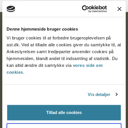
Ankestyrelsen
Denne hjemmeside bruger cookies
Postadresse:
Vi bruger cookies til at forbedre brugeroplevelsen på
ast.dk. Ved at tillade alle cookies giver du samtykke til, at
Nytorv 7, 2. sal
Ankestyrelsen samt tredjeparter anvender cookies på
9000 Aalborg
hjemmesiden, blandt andet til indsamling af statistik. Du
kan altid ændre dit samtykke via
vores side om
cookies
.
Ankestyrelsen Aalborg
Ankestyrelsen København
Vis detaljer
Tillad alle cookies
EAN: 57 98 000 35 48 21
CVR: 1007 4002