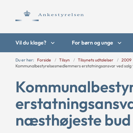
Vil du klage?
For børn og unge
Du er her:
Forside
Tilsyn
Tilsynets udtalelser
2009
Kommunalbestyrelsesmedlemmers erstatningsansvar ved salg t
Kommunalbesty
erstatningsansvar
næsthøjeste bud