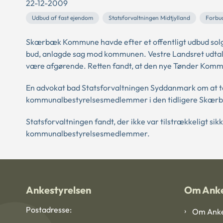
22-12-2009
Udbud af fast ejendom
Statsforvaltningen Midtjylland
Forbud
Skærbæk Kommune havde efter et offentligt udbud solgt 
bud, anlagde sag mod kommunen. Vestre Landsret udtalt
være afgørende. Retten fandt, at den nye Tønder Kommu
En advokat bad Statsforvaltningen Syddanmark om at tag
kommunalbestyrelsesmedlemmer i den tidligere Skærbæ
Statsforvaltningen fandt, der ikke var tilstrækkeligt si
kommunalbestyrelsesmedlemmer.
Ankestyrelsen
Om Anke
Postadresse:
Om Anke