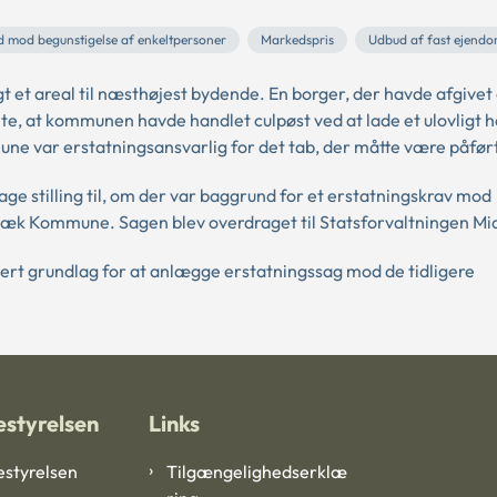
 mod begunstigelse af enkeltpersoner
Markedspris
Udbud af fast ejend
et areal til næsthøjest bydende. En borger, der havde afgivet 
e, at kommunen havde handlet culpøst ved at lade et ulovligt 
ne var erstatningsansvarlig for det tab, der måtte være påført
e stilling til, om der var baggrund for et erstatningskrav mod
k Kommune. Sagen blev overdraget til Statsforvaltningen Mid
kkert grundlag for at anlægge erstatningssag mod de tidligere
styrelsen
Links
styrelsen
Tilgængelighedserklæ