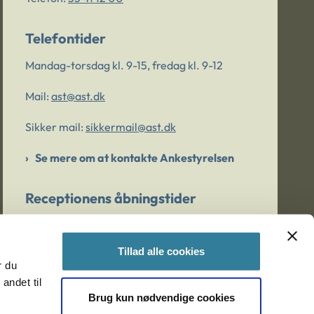
Telefontider
Mandag-torsdag kl. 9-15, fredag kl. 9-12
Mail:
ast@ast.dk
Sikker mail:
sikkermail@ast.dk
Se mere om at kontakte Ankestyrelsen
Receptionens åbningstider
Mandag-torsdag kl. 9-15, fredag kl. 9-13
Tillad alle cookies
r du
Er du bekymret for et barn/en ung?
andet til
Brug kun nødvendige cookies