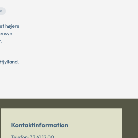
om
et højere
hensyn
.
tjylland.
Kontaktinformation
Telefon:
33 41 12 00