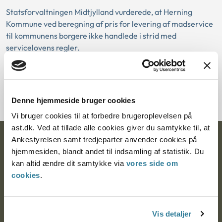
Statsforvaltningen Midtjylland vurderede, at Herning
Kommune ved beregning af pris for levering af madservice
til kommunens borgere ikke handlede i strid med
servicelovens regler.
Download PDF
Denne hjemmeside bruger cookies
Vi bruger cookies til at forbedre brugeroplevelsen på
ast.dk. Ved at tillade alle cookies giver du samtykke til, at
Ankestyrelsen samt tredjeparter anvender cookies på
Ankestyrelsen
hjemmesiden, blandt andet til indsamling af statistik. Du
Postadresse:
kan altid ændre dit samtykke via
vores side om
cookies
.
Nytorv 7, 2. sal
9000 Aalborg
Vis detaljer