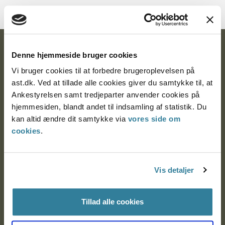
Ankestyrelsen
Denne hjemmeside bruger cookies
Vi bruger cookies til at forbedre brugeroplevelsen på
Postadresse:
ast.dk. Ved at tillade alle cookies giver du samtykke til, at
Nytorv 7, 2. sal
Ankestyrelsen samt tredjeparter anvender cookies på
9000 Aalborg
hjemmesiden, blandt andet til indsamling af statistik. Du
kan altid ændre dit samtykke via
vores side om
cookies
.
Ankestyrelsen Aalborg
Vis detaljer
Ankestyrelsen København
Tillad alle cookies
EAN: 57 98 000 35 48 21