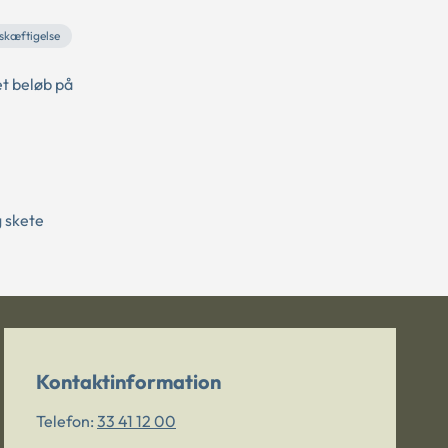
skæftigelse
et beløb på
g skete
Kontaktinformation
Telefon:
33 41 12 00