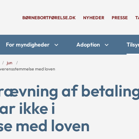
BØRNEBORTFØRELSE.DK
NYHEDER
PRESSE
T
For myndigheder
Adoption
Tilsy
jun
 overensstemmelse med loven
ævning af betalin
r ikke i
e med loven