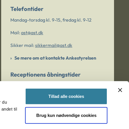
Telefontider
Mandag-torsdag kl. 9-15, fredag kl. 9-12
Mail:
ast@ast.dk
Sikker mail:
sikkermail@ast.dk
Se mere om at kontakte Ankestyrelsen
Receptionens åbningstider
Mandag-torsdag kl. 9-15, fredag kl. 9-13
Tillad alle cookies
r du
Er du bekymret for et barn/en ung?
andet til
Brug kun nødvendige cookies