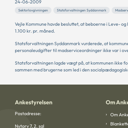
24-06-2009
Sektorlovgivningen
Statsforvaltningen Syddanmark
Madserv
Vejle Kommune havde besluttet, at beboerne i Leve- og B
1.100 kr. pr. måned.
Statsforvaltningen Syddanmark vurderede, at kommunen
personaleudgifter til madserviceordninger ikke var i 
Statsforvaltningen lagde vægt på, at kommunen ikke for
sammen med brugerne som led i den socialpædagogiske b
Ankestyrelsen
Om Anke
Postadresse:
Om Anke
Blankett
Nytorv 7, 2. sal