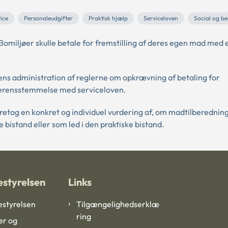
ice
Personaleudgifter
Praktisk hjælp
Serviceloven
Social og be
omiljøer skulle betale for fremstilling af deres egen mad med 
s administration af reglerne om opkrævning af betaling for
overensstemmelse med serviceloven.
etog en konkret og individuel vurdering af, om madtilberednin
istand eller som led i den praktiske bistand.
styrelsen
Links
styrelsen
Tilgængelighedserklæ
ring
er og