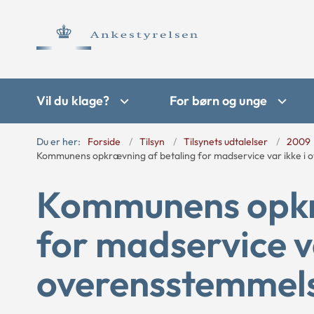
Vil du klage?
For børn og unge
Du er her:
Forside
Tilsyn
Tilsynets udtalelser
2009
Kommunens opkrævning af betaling for madservice var ikke i
Kommunens opkr
for madservice va
overensstemmels