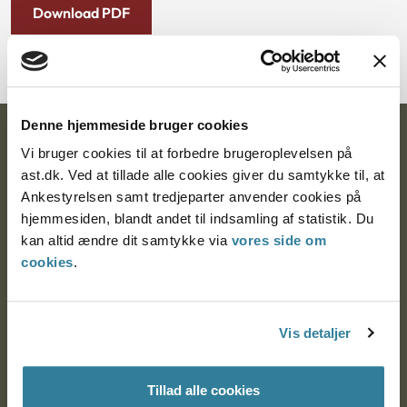
Download PDF
Denne hjemmeside bruger cookies
Ankestyrelsen
Vi bruger cookies til at forbedre brugeroplevelsen på
ast.dk. Ved at tillade alle cookies giver du samtykke til, at
Postadresse:
Ankestyrelsen samt tredjeparter anvender cookies på
hjemmesiden, blandt andet til indsamling af statistik. Du
Nytorv 7, 2. sal
kan altid ændre dit samtykke via
vores side om
9000 Aalborg
cookies
.
Ankestyrelsen Aalborg
Vis detaljer
Ankestyrelsen København
Tillad alle cookies