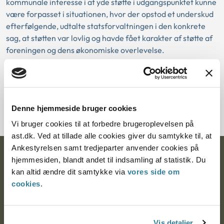
kommunale interesse i at yde støtte i udgangspunktet kunne
være forpasset i situationen, hvor der opstod et underskud
efterfølgende, udtalte statsforvaltningen i den konkrete
sag, at støtten var lovlig og havde fået karakter af støtte af
foreningen og dens økonomiske overlevelse.
Download PDF
Denne hjemmeside bruger cookies
Vi bruger cookies til at forbedre brugeroplevelsen på
ast.dk. Ved at tillade alle cookies giver du samtykke til, at
Ankestyrelsen samt tredjeparter anvender cookies på
Ankestyrelsen
hjemmesiden, blandt andet til indsamling af statistik. Du
kan altid ændre dit samtykke via
vores side om
Postadresse:
cookies
.
Nytorv 7, 2. sal
9000 Aalborg
Vis detaljer