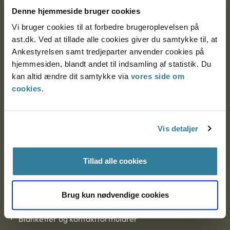
Nytorv 7, 2. sal
Denne hjemmeside bruger cookies
9000 Aalborg
Vi bruger cookies til at forbedre brugeroplevelsen på
ast.dk. Ved at tillade alle cookies giver du samtykke til, at
Ankestyrelsen samt tredjeparter anvender cookies på
Ankestyrelsen Aalborg
hjemmesiden, blandt andet til indsamling af statistik. Du
kan altid ændre dit samtykke via
vores side om
Ankestyrelsen København
cookies
.
EAN: 57 98 000 35 48 21
Vis detaljer
CVR: 1007 4002
Tillad alle cookies
Om Ankestyrelsen
Brug kun nødvendige cookies
Om Ankestyrelsen
Blanketter og kontaktformularer