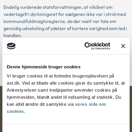
Endelig vurderede statsforvaltningen, at vilkåret om
vederlagsfri dyrkningsret for sælgeren ikke var i strid med
kommunalfuldmagtsreglerne, da der reelt var tale om
gensidig udveksling af ydelser af kortere varighed som led i
handlen.
Download PDF
Denne hjemmeside bruger cookies
Vi bruger cookies til at forbedre brugeroplevelsen på
ast.dk. Ved at tillade alle cookies giver du samtykke til, at
Ankestyrelsen samt tredjeparter anvender cookies på
hjemmesiden, blandt andet til indsamling af statistik. Du
Ankestyrelsen
kan altid ændre dit samtykke via
vores side om
Postadresse:
cookies
.
Nytorv 7, 2. sal
9000 Aalborg