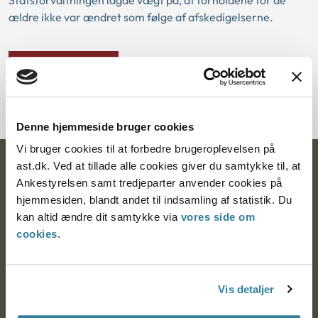
Statsforvaltningen lagde vægt på, at forholdene for de
ældre ikke var ændret som følge af afskedigelserne.
Download PDF
Denne hjemmeside bruger cookies
Vi bruger cookies til at forbedre brugeroplevelsen på
ast.dk. Ved at tillade alle cookies giver du samtykke til, at
Ankestyrelsen
Ankestyrelsen samt tredjeparter anvender cookies på
Postadresse:
hjemmesiden, blandt andet til indsamling af statistik. Du
kan altid ændre dit samtykke via
vores side om
Nytorv 7, 2. sal
cookies
.
9000 Aalborg
Vis detaljer
Ankestyrelsen Aalborg