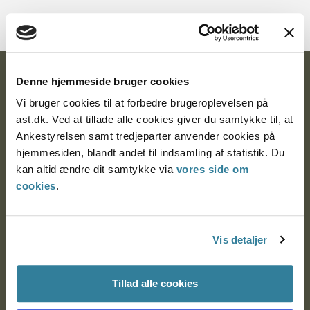
Ankestyrelsen
Denne hjemmeside bruger cookies
Vi bruger cookies til at forbedre brugeroplevelsen på
Postadresse:
ast.dk. Ved at tillade alle cookies giver du samtykke til, at
Ankestyrelsen samt tredjeparter anvender cookies på
Nytorv 7, 2. sal
hjemmesiden, blandt andet til indsamling af statistik. Du
9000 Aalborg
kan altid ændre dit samtykke via
vores side om
cookies
.
Ankestyrelsen Aalborg
Vis detaljer
Ankestyrelsen København
Tillad alle cookies
EAN: 57 98 000 35 48 21